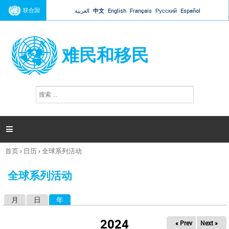
Jump to navigation
联合国
العربية
中文
English
Français
Русский
Español
难民和移民
搜
搜
索
索
表
单

首页
›
日历
›
全球系列活动
你
在
全球系列活动
这
里
月
日
年
（活动标签）
主
标
2024
« Prev
Next »
签