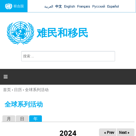
Jump to navigation
联合国
العربية
中文
English
Français
Русский
Español
难民和移民
搜
搜
索
索
表
单

首页
›
日历
›
全球系列活动
你
在
全球系列活动
这
里
月
日
年
（活动标签）
主
标
2024
« Prev
Next »
签