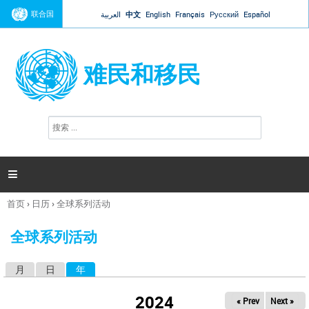
Jump to navigation
联合国
العربية
中文
English
Français
Русский
Español
难民和移民
搜
搜
索
索
表
单

首页
›
日历
›
全球系列活动
你
在
全球系列活动
这
里
月
日
年
（活动标签）
主
标
2024
« Prev
Next »
签