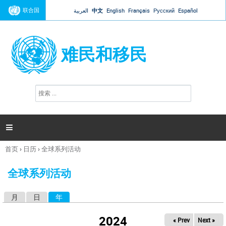
Jump to navigation
联合国
العربية
中文
English
Français
Русский
Español
难民和移民
搜
搜
索
索
表
单

首页
›
日历
›
全球系列活动
你
在
全球系列活动
这
里
月
日
年
（活动标签）
主
标
2024
« Prev
Next »
签