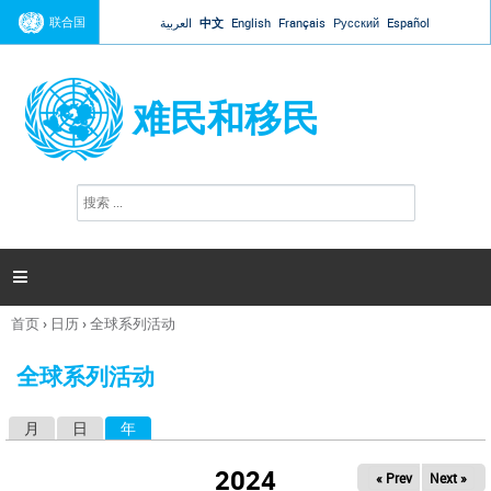
Jump to navigation
联合国
العربية
中文
English
Français
Русский
Español
难民和移民
搜
搜
索
索
表
单

首页
›
日历
›
全球系列活动
你
在
全球系列活动
这
里
月
日
年
（活动标签）
主
标
2024
« Prev
Next »
签