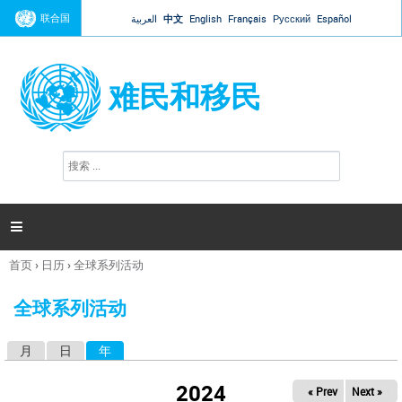
Jump to navigation
联合国
العربية
中文
English
Français
Русский
Español
难民和移民
搜
搜
索
索
表
单

首页
›
日历
›
全球系列活动
你
在
全球系列活动
这
里
月
日
年
（活动标签）
主
标
2024
« Prev
Next »
签