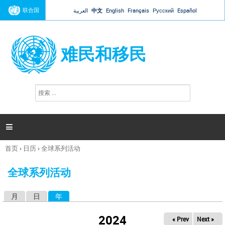
Jump to navigation
联合国
العربية
中文
English
Français
Русский
Español
难民和移民
搜
搜
索
索
表
单

首页
›
日历
›
全球系列活动
你
在
全球系列活动
这
里
月
日
年
（活动标签）
主
标
2024
« Prev
Next »
签