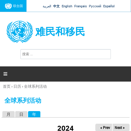
Jump to navigation
联合国
العربية
中文
English
Français
Русский
Español
难民和移民
搜
搜
索
索
表
单

首页
›
日历
›
全球系列活动
你
在
全球系列活动
这
里
月
日
年
（活动标签）
主
标
2024
« Prev
Next »
签