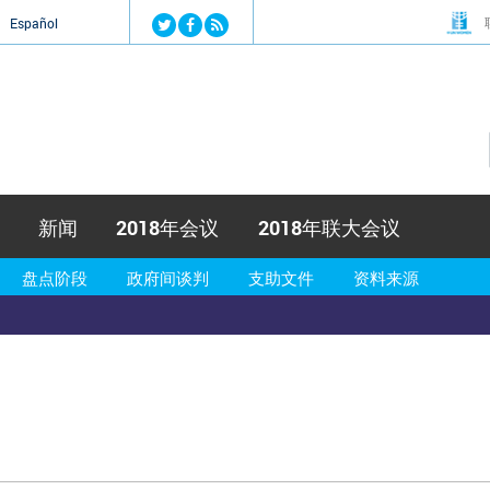
Jump to navigation
й
Español
新闻
2018年会议
2018年联大会议
盘点阶段
政府间谈判
支助文件
资料来源