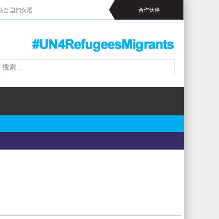
联合国妇女署
合作伙伴
搜
搜
索
索
表
单