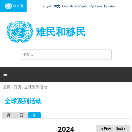
Jump to navigation
联合国
العربية
中文
English
Français
Русский
Español
难民和移民
搜
搜
索
索
表
单

首页
›
日历
›
全球系列活动
你
在
全球系列活动
这
里
月
日
年
（活动标签）
主
标
2024
« Prev
Next »
签