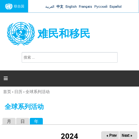
Jump to navigation
联合国
العربية
中文
English
Français
Русский
Español
难民和移民
搜
搜
索
索
表
单

首页
›
日历
›
全球系列活动
你
在
全球系列活动
这
里
月
日
年
（活动标签）
主
标
2024
« Prev
Next »
签