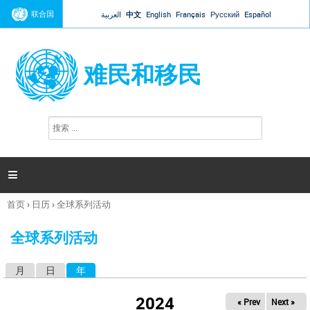
Jump to navigation
联合国
العربية
中文
English
Français
Русский
Español
难民和移民
搜
搜
索
索
表
单

首页
›
日历
›
全球系列活动
你
在
全球系列活动
这
里
月
日
年
（活动标签）
主
标
2024
« Prev
Next »
签