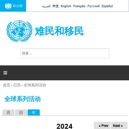
Jump to navigation
联合国
العربية
中文
English
Français
Русский
Español
难民和移民
搜
搜
索
索
表
单

首页
›
日历
›
全球系列活动
你
在
全球系列活动
这
里
月
日
年
（活动标签）
主
标
2024
« Prev
Next »
签