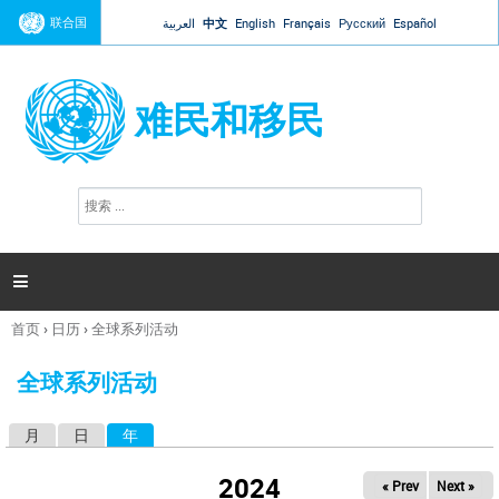
Jump to navigation
联合国
العربية
中文
English
Français
Русский
Español
难民和移民
搜
搜
索
索
表
单

首页
›
日历
›
全球系列活动
你
在
全球系列活动
这
里
月
日
年
（活动标签）
主
标
2024
« Prev
Next »
签