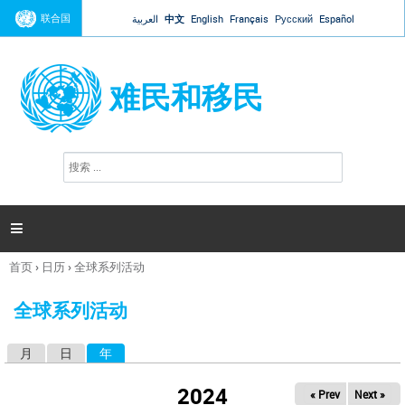
Jump to navigation
联合国
العربية
中文
English
Français
Русский
Español
难民和移民
搜
搜
索
索
表
单

首页
›
日历
›
全球系列活动
你
在
全球系列活动
这
里
月
日
年
（活动标签）
主
标
2024
« Prev
Next »
签