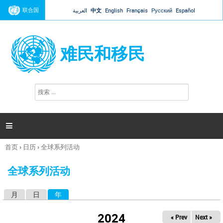
Jump to navigation
联合国
العربية
中文
English
Français
Русский
Español
难民和移民
搜
搜
索
索
表
单

首页
›
日历
›
全球系列活动
你
在
全球系列活动
这
里
月
日
年
（活动标签）
主
标
2024
« Prev
Next »
签