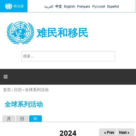
Jump to navigation
联合国
العربية
中文
English
Français
Русский
Español
难民和移民
搜
搜
索
索
表
单

首页
›
日历
›
全球系列活动
你
在
全球系列活动
这
里
月
日
年
（活动标签）
主
标
2024
« Prev
Next »
签