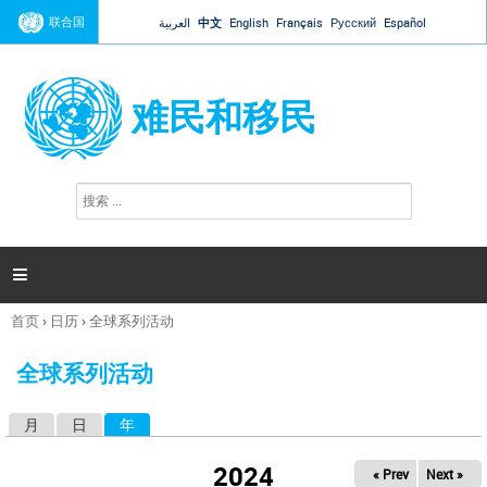
Jump to navigation
联合国
العربية
中文
English
Français
Русский
Español
难民和移民
搜
搜
索
索
表
单

首页
›
日历
›
全球系列活动
你
在
全球系列活动
这
里
月
日
年
（活动标签）
主
标
2024
« Prev
Next »
签