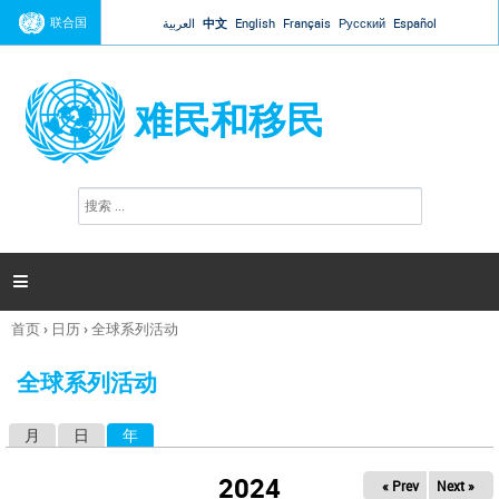
Jump to navigation
联合国
العربية
中文
English
Français
Русский
Español
难民和移民
搜
搜
索
索
表
单

首页
›
日历
›
全球系列活动
你
在
全球系列活动
这
里
月
日
年
（活动标签）
主
标
2024
« Prev
Next »
签