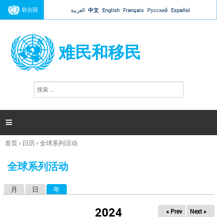
Jump to navigation
联合国
العربية
中文
English
Français
Русский
Español
难民和移民
搜
搜
索
索
表
单

首页
›
日历
›
全球系列活动
你
在
全球系列活动
这
里
月
日
年
（活动标签）
主
标
2024
« Prev
Next »
签