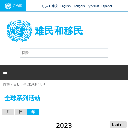
Jump to navigation
联合国
العربية
中文
English
Français
Русский
Español
难民和移民
搜
搜
索
索
表
单

首页
›
日历
›
全球系列活动
你
在
全球系列活动
这
里
月
日
年
（活动标签）
主
标
2023
Next »
签