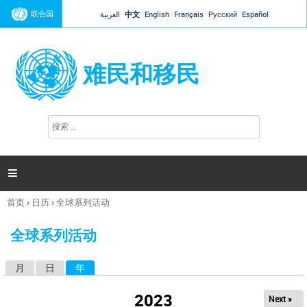
Jump to navigation
联合国
العربية
中文
English
Français
Русский
Español
难民和移民
搜
搜
索
索
表
单

首页
›
日历
›
全球系列活动
你
在
全球系列活动
这
里
月
日
年
（活动标签）
主
标
2023
Next »
签