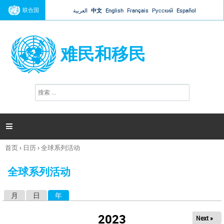
Jump to navigation
联合国
العربية
中文
English
Français
Русский
Español
难民和移民
搜
搜
索
索
表
单

首页
›
日历
›
全球系列活动
你
在
全球系列活动
这
里
月
日
年
（活动标签）
主
标
2023
Next »
签