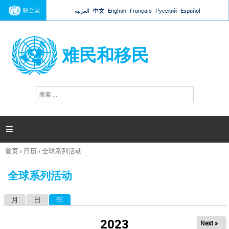
Jump to navigation
联合国
العربية
中文
English
Français
Русский
Español
难民和移民
搜
搜
索
索
表
单

首页
›
日历
›
全球系列活动
你
在
全球系列活动
这
里
月
日
年
（活动标签）
主
标
2023
Next »
签