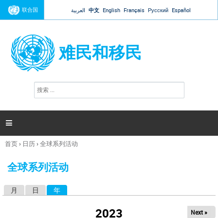
Jump to navigation
联合国
العربية
中文
English
Français
Русский
Español
难民和移民
搜
搜
索
索
表
单

首页
›
日历
›
全球系列活动
你
在
全球系列活动
这
里
月
日
年
（活动标签）
主
标
2023
Next »
签