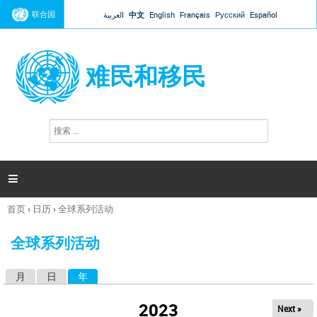
Jump to navigation
联合国
العربية
中文
English
Français
Русский
Español
难民和移民
搜
搜
索
索
表
单

首页
›
日历
›
全球系列活动
你
在
全球系列活动
这
里
月
日
年
（活动标签）
主
标
2023
Next »
签