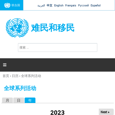
Jump to navigation
联合国
العربية
中文
English
Français
Русский
Español
难民和移民
搜
搜
索
索
表
单

首页
›
日历
›
全球系列活动
你
在
全球系列活动
这
里
月
日
年
（活动标签）
主
标
2023
Next »
签