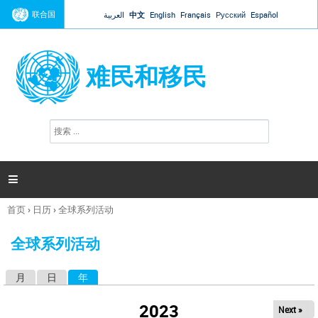
Jump to navigation
联合国
العربية
中文
English
Français
Русский
Español
难民和移民
搜
搜
索
索
表
单

首页
›
日历
›
全球系列活动
你
在
全球系列活动
这
里
月
日
年
（活动标签）
主
标
2023
Next »
签