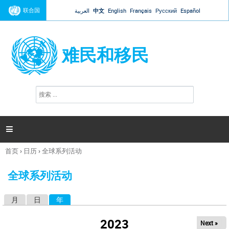
Jump to navigation
联合国
العربية
中文
English
Français
Русский
Español
难民和移民
搜
搜
索
索
表
单

首页
›
日历
›
全球系列活动
你
在
全球系列活动
这
里
月
日
年
（活动标签）
主
标
2023
Next »
签