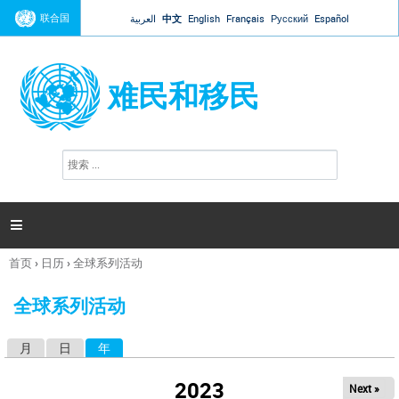
Jump to navigation
联合国
العربية
中文
English
Français
Русский
Español
难民和移民
搜
搜
索
索
表
单

首页
›
日历
›
全球系列活动
你
在
全球系列活动
这
里
月
日
年
（活动标签）
主
标
2023
Next »
签