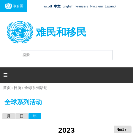
Jump to navigation
联合国
العربية
中文
English
Français
Русский
Español
难民和移民
搜
搜
索
索
表
单

首页
›
日历
›
全球系列活动
你
在
全球系列活动
这
里
月
日
年
（活动标签）
主
标
2023
Next »
签