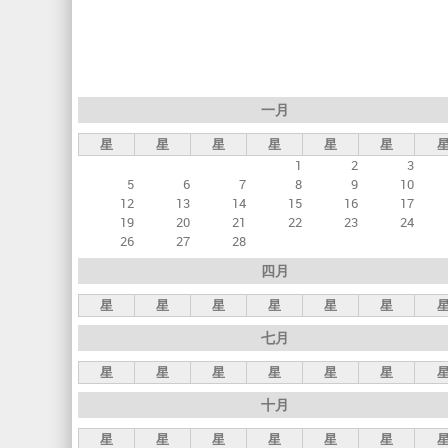
标
签
一月
星
星
星
星
星
星
1
2
3
5
6
7
8
9
10
12
13
14
15
16
17
19
20
21
22
23
24
26
27
28
四月
星
星
星
星
星
星
七月
星
星
星
星
星
星
十月
星
星
星
星
星
星