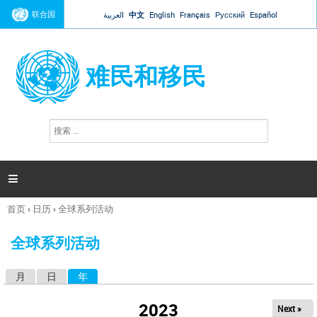
Jump to navigation
联合国
العربية
中文
English
Français
Русский
Español
难民和移民
搜
搜
索
索
表
单

首页
›
日历
›
全球系列活动
你
在
全球系列活动
这
里
月
日
年
（活动标签）
主
标
2023
Next »
签