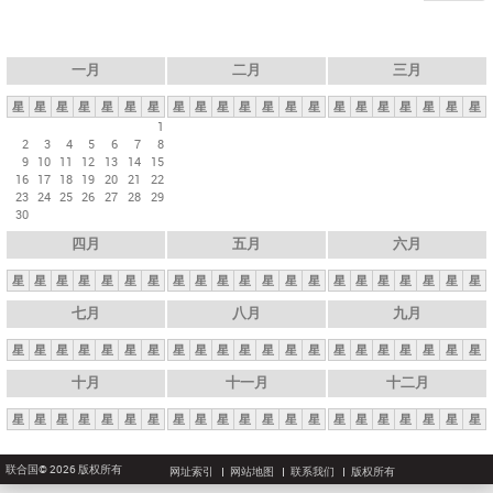
一月
二月
三月
星
星
星
星
星
星
星
星
星
星
星
星
星
星
星
星
星
星
星
星
星
1
2
3
4
5
6
7
8
9
10
11
12
13
14
15
16
17
18
19
20
21
22
23
24
25
26
27
28
29
30
四月
五月
六月
星
星
星
星
星
星
星
星
星
星
星
星
星
星
星
星
星
星
星
星
星
七月
八月
九月
星
星
星
星
星
星
星
星
星
星
星
星
星
星
星
星
星
星
星
星
星
十月
十一月
十二月
星
星
星
星
星
星
星
星
星
星
星
星
星
星
星
星
星
星
星
星
星
联合国© 2026 版权所有
网址索引
网站地图
联系我们
版权所有