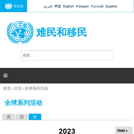
Jump to navigation
联合国
العربية
中文
English
Français
Русский
Español
难民和移民
搜
搜
索
索
表
单

首页
›
日历
›
全球系列活动
你
在
全球系列活动
这
里
月
日
年
（活动标签）
主
标
2023
Next »
签