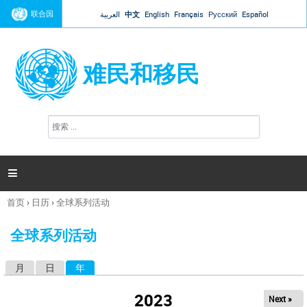
Jump to navigation
联合国
العربية
中文
English
Français
Русский
Español
难民和移民
搜
搜
索
索
表
单

首页
›
日历
›
全球系列活动
你
在
全球系列活动
这
里
月
日
年
（活动标签）
主
标
2023
Next »
签