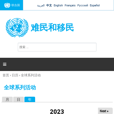
Jump to navigation
联合国
العربية
中文
English
Français
Русский
Español
难民和移民
搜
搜
索
索
表
单

首页
›
日历
›
全球系列活动
你
在
全球系列活动
这
里
月
日
年
（活动标签）
主
标
2023
Next »
签