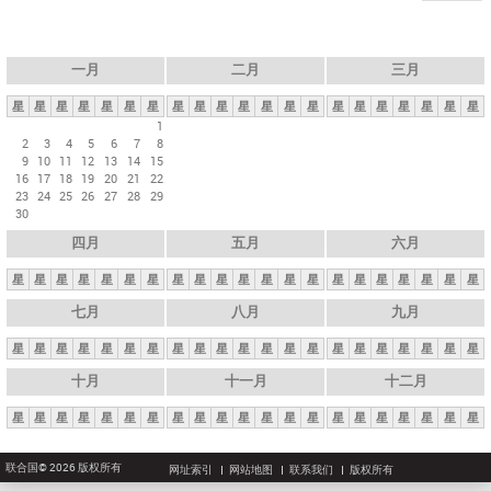
一月
二月
三月
星
星
星
星
星
星
星
星
星
星
星
星
星
星
星
星
星
星
星
星
星
1
2
3
4
5
6
7
8
9
10
11
12
13
14
15
16
17
18
19
20
21
22
23
24
25
26
27
28
29
30
四月
五月
六月
星
星
星
星
星
星
星
星
星
星
星
星
星
星
星
星
星
星
星
星
星
七月
八月
九月
星
星
星
星
星
星
星
星
星
星
星
星
星
星
星
星
星
星
星
星
星
十月
十一月
十二月
星
星
星
星
星
星
星
星
星
星
星
星
星
星
星
星
星
星
星
星
星
联合国© 2026 版权所有
网址索引
网站地图
联系我们
版权所有