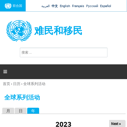
Jump to navigation
联合国
العربية
中文
English
Français
Русский
Español
难民和移民
搜
搜
索
索
表
单

首页
›
日历
›
全球系列活动
你
在
全球系列活动
这
里
月
日
年
（活动标签）
主
标
2023
Next »
签