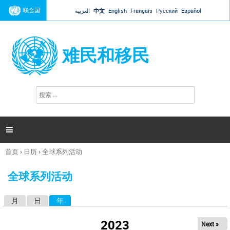
Jump to navigation
联合国
العربية
中文
English
Français
Русский
Español
难民和移民
搜
搜
索
索
表
单

首页
›
日历
›
全球系列活动
你
在
全球系列活动
这
里
月
日
年
（活动标签）
主
标
2023
Next »
签