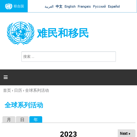
Jump to navigation
联合国
العربية
中文
English
Français
Русский
Español
难民和移民
搜
搜
索
索
表
单

首页
›
日历
›
全球系列活动
你
在
全球系列活动
这
里
月
日
年
（活动标签）
主
标
2023
Next »
签