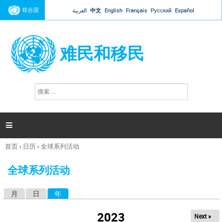
Jump to navigation
联合国
العربية
中文
English
Français
Русский
Español
难民和移民
搜
搜
索
索
表
单

首页
›
日历
›
全球系列活动
你
在
全球系列活动
这
里
月
日
年
（活动标签）
主
标
2023
Next »
签