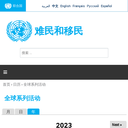
Jump to navigation
联合国
العربية
中文
English
Français
Русский
Español
难民和移民
搜
搜
索
索
表
单

首页
›
日历
›
全球系列活动
你
在
全球系列活动
这
里
月
日
年
（活动标签）
主
标
2023
Next »
签