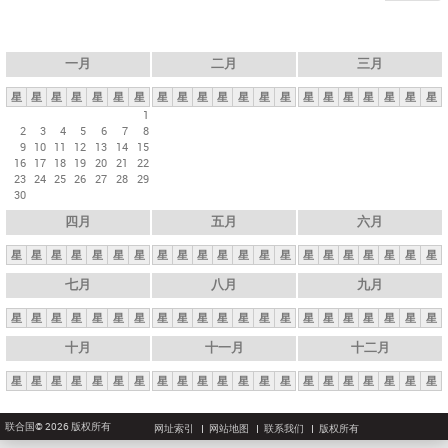
一月
二月
三月
星
星
星
星
星
星
星
星
星
星
星
星
星
星
星
星
星
星
星
星
星
1
2
3
4
5
6
7
8
9
10
11
12
13
14
15
16
17
18
19
20
21
22
23
24
25
26
27
28
29
30
四月
五月
六月
星
星
星
星
星
星
星
星
星
星
星
星
星
星
星
星
星
星
星
星
星
七月
八月
九月
星
星
星
星
星
星
星
星
星
星
星
星
星
星
星
星
星
星
星
星
星
十月
十一月
十二月
星
星
星
星
星
星
星
星
星
星
星
星
星
星
星
星
星
星
星
星
星
联合国© 2026 版权所有
网址索引
网站地图
联系我们
版权所有