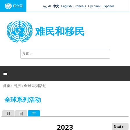
Jump to navigation
联合国
العربية
中文
English
Français
Русский
Español
难民和移民
搜
搜
索
索
表
单

首页
›
日历
›
全球系列活动
你
在
全球系列活动
这
里
月
日
年
（活动标签）
主
标
2023
Next »
签