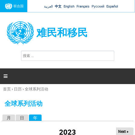
Jump to navigation
联合国
العربية
中文
English
Français
Русский
Español
难民和移民
搜
搜
索
索
表
单

首页
›
日历
›
全球系列活动
你
在
全球系列活动
这
里
月
日
年
（活动标签）
主
标
2023
Next »
签