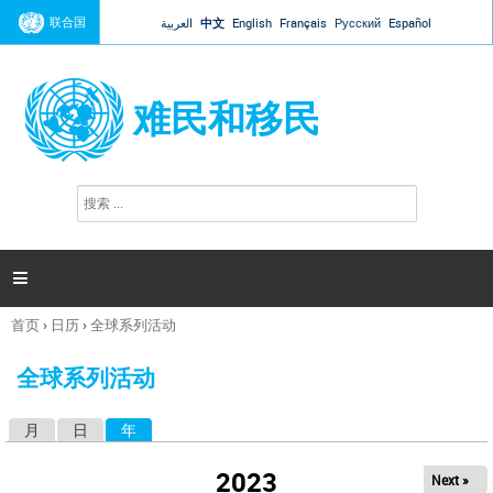
Jump to navigation
联合国
العربية
中文
English
Français
Русский
Español
难民和移民
搜
搜
索
索
表
单

首页
›
日历
›
全球系列活动
你
在
全球系列活动
这
里
月
日
年
（活动标签）
主
标
2023
Next »
签