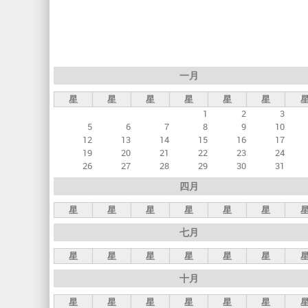
标
签
一月
星
星
星
星
星
星
1
2
3
5
6
7
8
9
10
12
13
14
15
16
17
19
20
21
22
23
24
26
27
28
29
30
31
四月
星
星
星
星
星
星
七月
星
星
星
星
星
星
十月
星
星
星
星
星
星