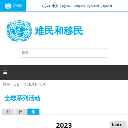
Jump to navigation
联合国
العربية
中文
English
Français
Русский
Español
难民和移民
搜
搜
索
索
表
单

首页
›
日历
›
全球系列活动
你
在
全球系列活动
这
里
月
日
年
（活动标签）
主
标
2023
Next »
签