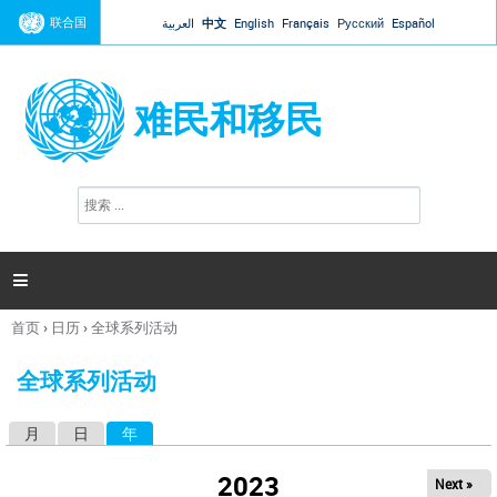
Jump to navigation
联合国
العربية
中文
English
Français
Русский
Español
难民和移民
搜
搜
索
索
表
单

首页
›
日历
›
全球系列活动
你
在
全球系列活动
这
里
月
日
年
（活动标签）
主
标
2023
Next »
签