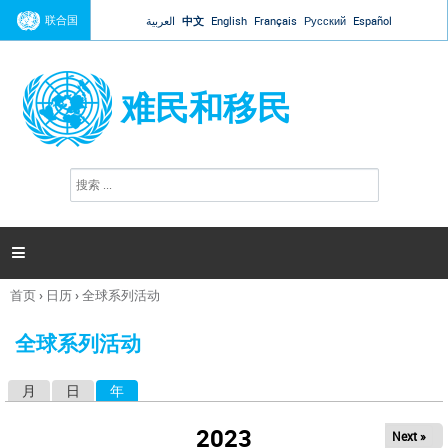
Jump to navigation
联合国
العربية
中文
English
Français
Русский
Español
难民和移民
搜
搜
索
索
表
单

首页
›
日历
›
全球系列活动
你
在
全球系列活动
这
里
月
日
年
（活动标签）
主
标
2023
Next »
签