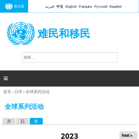
Jump to navigation
联合国
العربية
中文
English
Français
Русский
Español
难民和移民
搜
搜
索
索
表
单

首页
›
日历
›
全球系列活动
你
在
全球系列活动
这
里
月
日
年
（活动标签）
主
标
2023
Next »
签