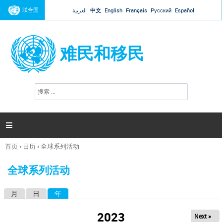
Jump to navigation
联合国
العربية
中文
English
Français
Русский
Español
难民和移民
搜
搜
索
索
表
单

首页
›
日历
›
全球系列活动
你
在
全球系列活动
这
里
月
日
年
（活动标签）
主
标
2023
Next »
签