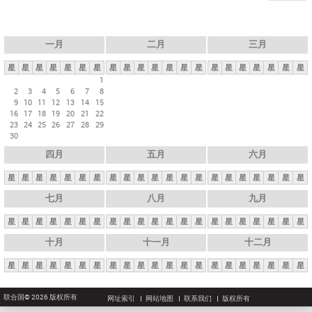
一月
二月
三月
星
星
星
星
星
星
星
星
星
星
星
星
星
星
星
星
星
星
星
星
星
1
2
3
4
5
6
7
8
9
10
11
12
13
14
15
16
17
18
19
20
21
22
23
24
25
26
27
28
29
30
四月
五月
六月
星
星
星
星
星
星
星
星
星
星
星
星
星
星
星
星
星
星
星
星
星
七月
八月
九月
星
星
星
星
星
星
星
星
星
星
星
星
星
星
星
星
星
星
星
星
星
十月
十一月
十二月
星
星
星
星
星
星
星
星
星
星
星
星
星
星
星
星
星
星
星
星
星
联合国© 2026 版权所有
网址索引
网站地图
联系我们
版权所有